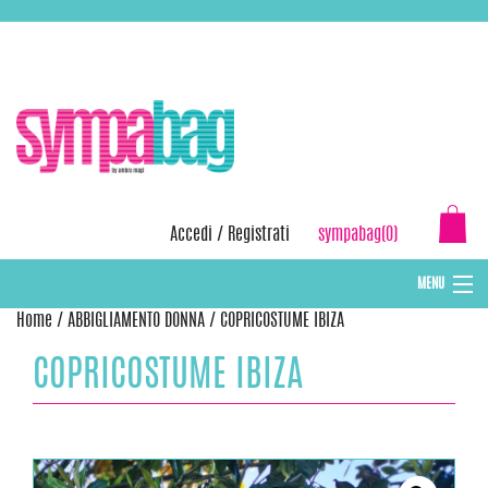
Skip
ASSISTENZA:
+39 388 3727381
EMAIL:
info@sympabag.it
to
content
Accedi
/
Registrati
sympabag(0)
MENU
Home
/
ABBIGLIAMENTO DONNA
/ COPRICOSTUME IBIZA
CAPPELLI INVERNALI DONNA
COPRICOSTUME IBIZA
CAPPELLI INVERNALI BAMBINI
ABBIGLIAMENTO DONNA
BORSE MARE E POCHETTES