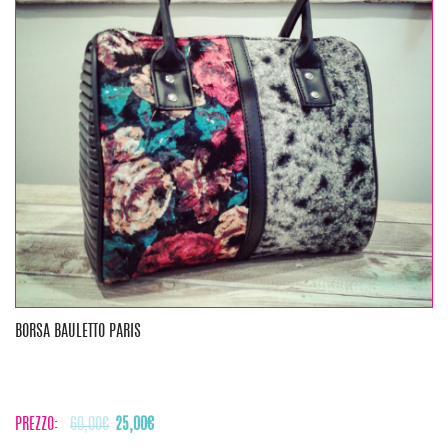
BORSA BAULETTO PARIS
Il
Il
PREZZO:
60,00
€
25,00
€