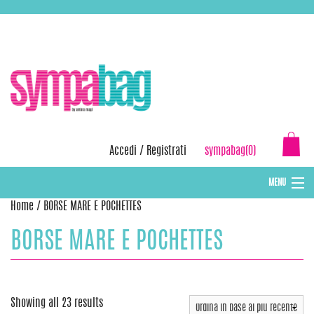
Skip
ASSISTENZA:
+39 388 3727381
EMAIL:
info@sympabag.it
to
content
Accedi
/
Registrati
sympabag(0)
MENU
Home
/ BORSE MARE E POCHETTES
CAPPELLI INVERNALI DONNA
BORSE MARE E POCHETTES
CAPPELLI INVERNALI BAMBINI
ABBIGLIAMENTO DONNA
BORSE MARE E POCHETTES
Showing all 23 results