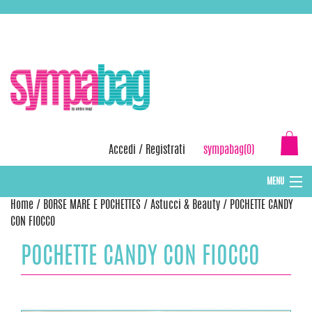
Skip
ASSISTENZA:
+39 388 3727381
EMAIL:
info@sympabag.it
to
content
Accedi
/
Registrati
sympabag(0)
MENU
Home
/
BORSE MARE E POCHETTES
/
Astucci & Beauty
/ POCHETTE CANDY
CAPPELLI INVERNALI DONNA
CON FIOCCO
CAPPELLI INVERNALI BAMBINI
POCHETTE CANDY CON FIOCCO
ABBIGLIAMENTO DONNA
BORSE MARE E POCHETTES