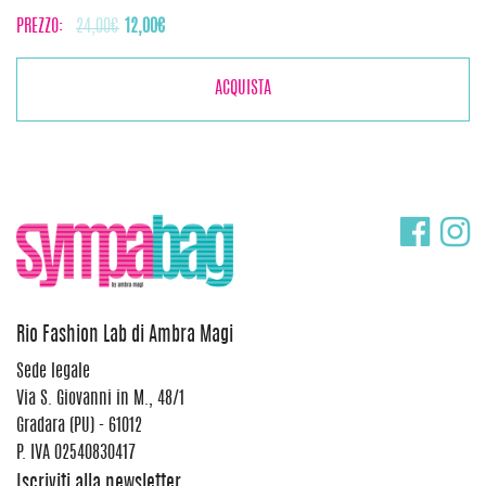
Il
Il
PREZZO:
24,00
€
12,00
€
prezzo
prezzo
originale
attuale
ACQUISTA
era:
è:
24,00€.
12,00€.
Rio Fashion Lab di Ambra Magi
Sede legale
Via S. Giovanni in M., 48/1
Gradara (PU) - 61012
P. IVA 02540830417
Iscriviti alla newsletter