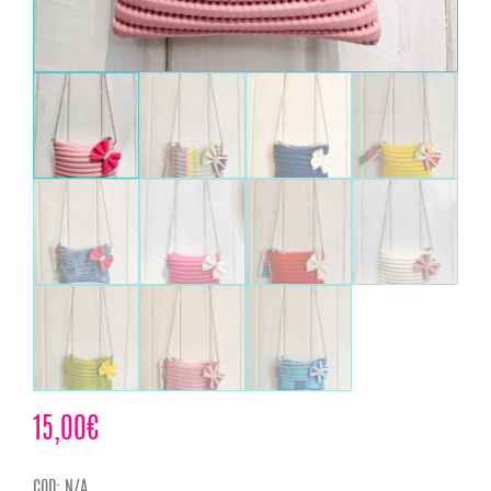
15,00
€
COD:
N/A