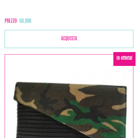
PREZZO:
60,00
€
ACQUISTA
In offerta!