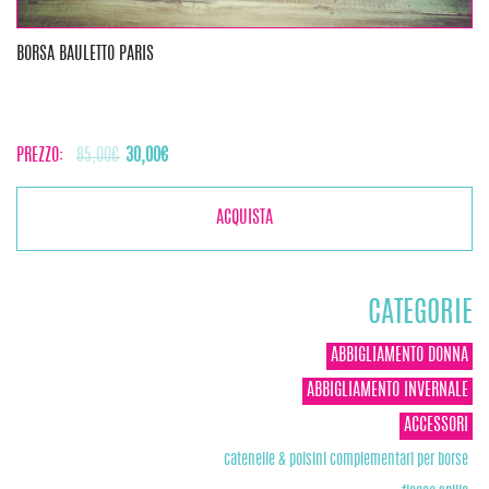
BORSA BAULETTO PARIS
Il
Il
PREZZO:
85,00
€
30,00
€
prezzo
prezzo
originale
attuale
ACQUISTA
era:
è:
85,00€.
30,00€.
CATEGORIE
ABBIGLIAMENTO DONNA
ABBIGLIAMENTO INVERNALE
ACCESSORI
catenelle & polsini complementari per borse