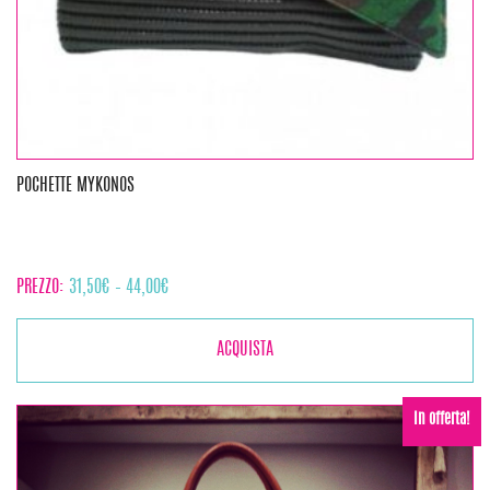
POCHETTE MYKONOS
PREZZO:
31,50
€
–
44,00
€
ACQUISTA
In offerta!