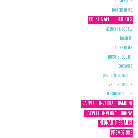
fiocco spilla
portamonete
BORSE MARE E POCHETTES
astucci & beauty
bauletti
borse mare
borse shopping
pochette
pochette a tracolla
zaini & tracolle
tracolline bimba
CAPPELLI INVERNALI BAMBINI
CAPPELLI INVERNALI DONNA
NEONATI 0-36 MESI
PROMOZIONE