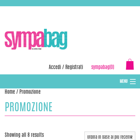
Skip
ASSISTENZA:
+39 388 3727381
EMAIL:
info@sympabag.it
to
content
Accedi
/
Registrati
sympabag(0)
MENU
Home
/ Promozione
CAPPELLI INVERNALI DONNA
PROMOZIONE
CAPPELLI INVERNALI BAMBINI
ABBIGLIAMENTO DONNA
BORSE MARE E POCHETTES
Showing all 8 results