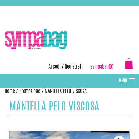
Skip
ASSISTENZA:
+39 388 3727381
EMAIL:
info@sympabag.it
to
content
Accedi
/
Registrati
sympabag(0)
MENU
Home
/
Promozione
/ MANTELLA PELO VISCOSA
CAPPELLI INVERNALI DONNA
MANTELLA PELO VISCOSA
CAPPELLI INVERNALI BAMBINI
ABBIGLIAMENTO DONNA
BORSE MARE E POCHETTES