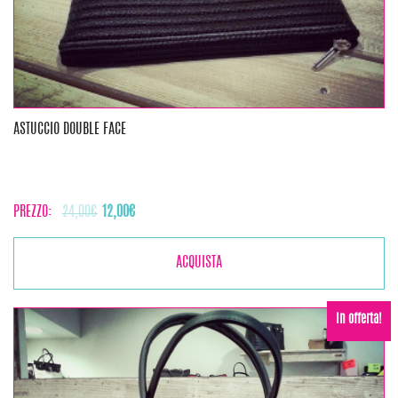
ASTUCCIO DOUBLE FACE
Il
Il
PREZZO:
24,00
€
12,00
€
prezzo
prezzo
originale
attuale
ACQUISTA
era:
è:
24,00€.
12,00€.
In offerta!