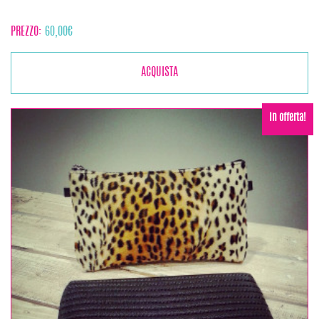
PREZZO:
60,00
€
ACQUISTA
In offerta!