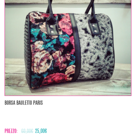
BORSA BAULETTO PARIS
Il
Il
PREZZO:
60,00
€
25,00
€