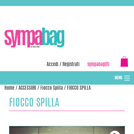
Skip
ASSISTENZA:
+39 388 3727381
EMAIL:
info@sympabag.it
to
content
Accedi
/
Registrati
sympabag(0)
MENU
Home
/
ACCESSORI
/
Fiocco Spilla
/ FIOCCO SPILLA
CAPPELLI INVERNALI DONNA
FIOCCO SPILLA
CAPPELLI INVERNALI BAMBINI
ABBIGLIAMENTO DONNA
BORSE MARE E POCHETTES