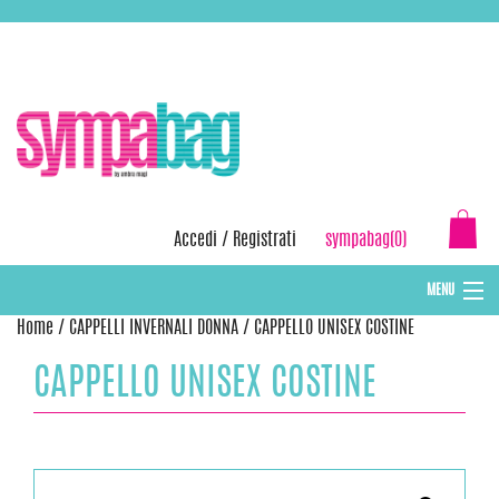
Skip
ASSISTENZA:
+39 388 3727381
EMAIL:
info@sympabag.it
to
content
Accedi
/
Registrati
sympabag(0)
MENU
Home
/
CAPPELLI INVERNALI DONNA
/ CAPPELLO UNISEX COSTINE
CAPPELLI INVERNALI DONNA
CAPPELLO UNISEX COSTINE
CAPPELLI INVERNALI BAMBINI
ABBIGLIAMENTO DONNA
BORSE MARE E POCHETTES