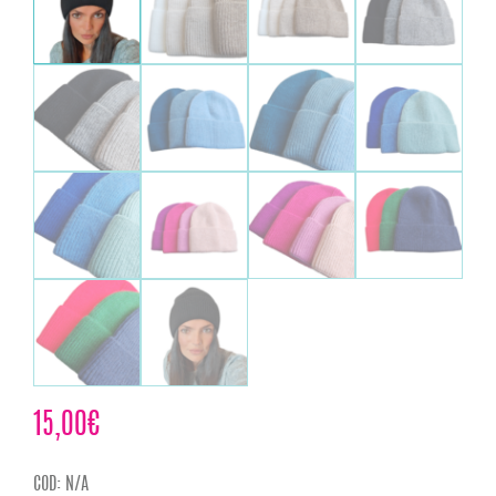
15,00
€
COD:
N/A