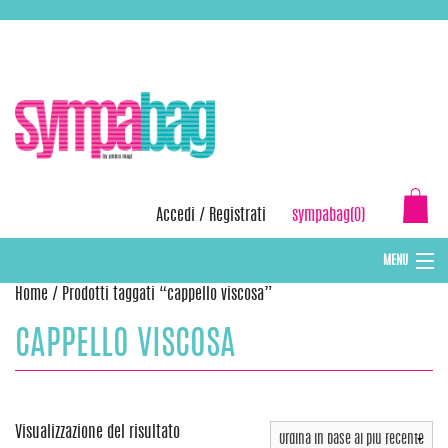
Skip
ASSISTENZA:
+39 388 3727381
EMAIL:
info@sympabag.it
to
content
Accedi
/
Registrati
sympabag(0)
MENU
Home
/ Prodotti taggati “cappello viscosa”
CAPPELLI INVERNALI DONNA
CAPPELLO VISCOSA
CAPPELLI INVERNALI BAMBINI
ABBIGLIAMENTO DONNA
BORSE MARE E POCHETTES
Visualizzazione del risultato