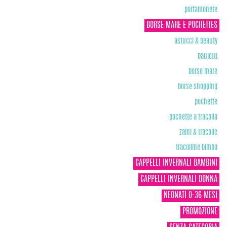
portamonete
BORSE MARE E POCHETTES
astucci & beauty
bauletti
borse mare
borse shopping
pochette
pochette a tracolla
zaini & tracolle
tracolline bimba
CAPPELLI INVERNALI BAMBINI
CAPPELLI INVERNALI DONNA
NEONATI 0-36 MESI
PROMOZIONE