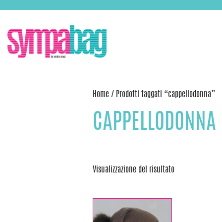
Skip
ASSISTENZA:
+39 388 3727381
EMAIL:
info@sympabag.it
to
content
Home
/ Prodotti taggati “cappellodonna”
CAPPELLODONNA
Visualizzazione del risultato