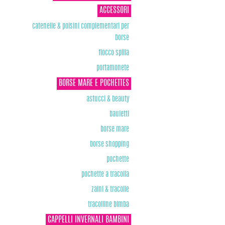
ACCESSORI
catenelle & polsini complementari per
borse
fiocco spilla
portamonete
BORSE MARE E POCHETTES
astucci & beauty
bauletti
borse mare
borse shopping
pochette
pochette a tracolla
zaini & tracolle
tracolline bimba
CAPPELLI INVERNALI BAMBINI