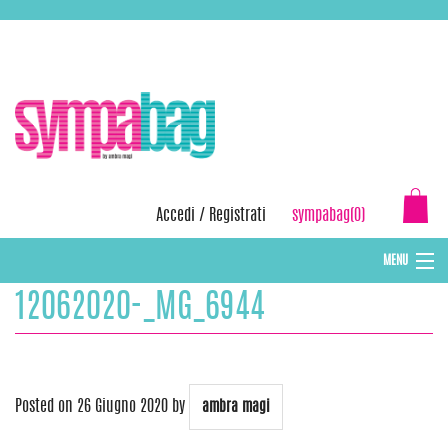
Skip
ASSISTENZA:
+39 388 3727381
EMAIL:
info@sympabag.it
to
content
Accedi
/
Registrati
sympabag(0)
MENU
12062020-_MG_6944
CAPPELLI INVERNALI DONNA
CAPPELLI INVERNALI BAMBINI
ABBIGLIAMENTO DONNA
Posted on
26 Giugno 2020
by
ambra magi
BORSE MARE E POCHETTES