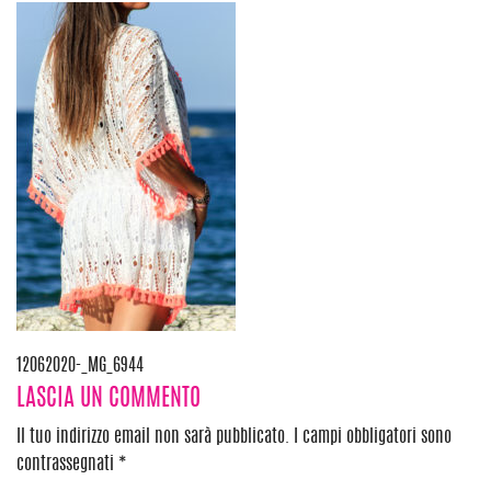
Navigazione
12062020-_MG_6944
LASCIA UN COMMENTO
articoli
Il tuo indirizzo email non sarà pubblicato.
I campi obbligatori sono
contrassegnati
*