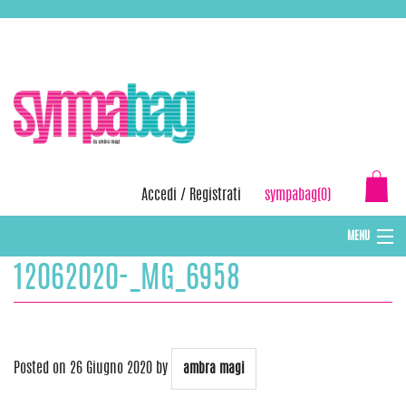
Skip
ASSISTENZA:
+39 388 3727381
EMAIL:
info@sympabag.it
to
content
Accedi
/
Registrati
sympabag(0)
MENU
12062020-_MG_6958
CAPPELLI INVERNALI DONNA
CAPPELLI INVERNALI BAMBINI
ABBIGLIAMENTO DONNA
Posted on
26 Giugno 2020
by
ambra magi
BORSE MARE E POCHETTES