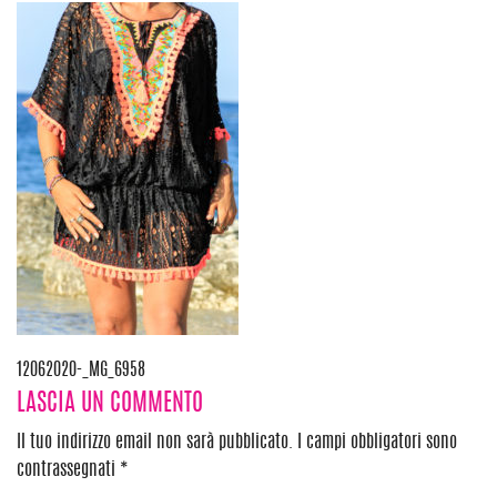
Navigazione
12062020-_MG_6958
LASCIA UN COMMENTO
articoli
Il tuo indirizzo email non sarà pubblicato.
I campi obbligatori sono
contrassegnati
*