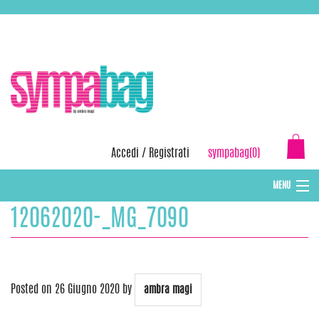
Skip
ASSISTENZA:
+39 388 3727381
EMAIL:
info@sympabag.it
to
content
Accedi
/
Registrati
sympabag(0)
MENU
12062020-_MG_7090
CAPPELLI INVERNALI DONNA
CAPPELLI INVERNALI BAMBINI
ABBIGLIAMENTO DONNA
Posted on
26 Giugno 2020
by
ambra magi
BORSE MARE E POCHETTES