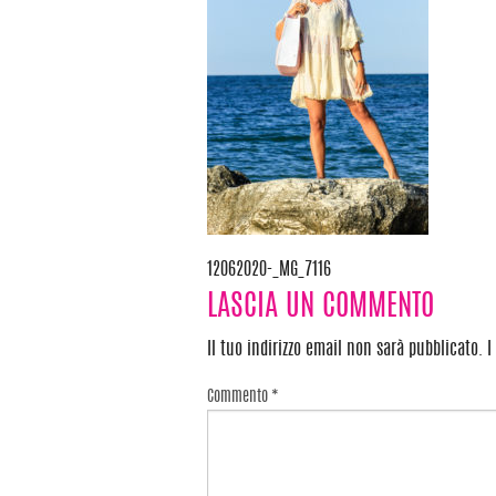
12062020-_MG_7116
Navigazione
LASCIA UN COMMENTO
articoli
Il tuo indirizzo email non sarà pubblicato.
I
Commento
*