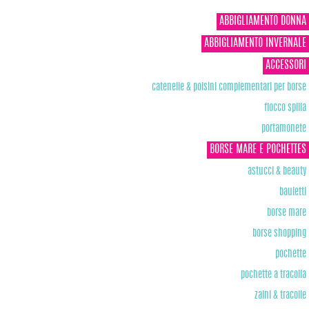
ABBIGLIAMENTO DONNA
ABBIGLIAMENTO INVERNALE
ACCESSORI
catenelle & polsini complementari per borse
fiocco spilla
portamonete
BORSE MARE E POCHETTES
astucci & beauty
bauletti
borse mare
borse shopping
pochette
pochette a tracolla
zaini & tracolle