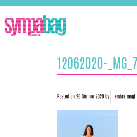
Skip
ASSISTENZA:
+39 388 3727381
EMAIL:
info@sympabag.it
to
content
12062020-_MG_7
Posted on
26 Giugno 2020
by
ambra magi