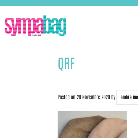
Skip
ASSISTENZA:
+39 388 3727381
EMAIL:
info@sympabag.it
to
content
QRF
Posted on
20 Novembre 2020
by
ambra ma