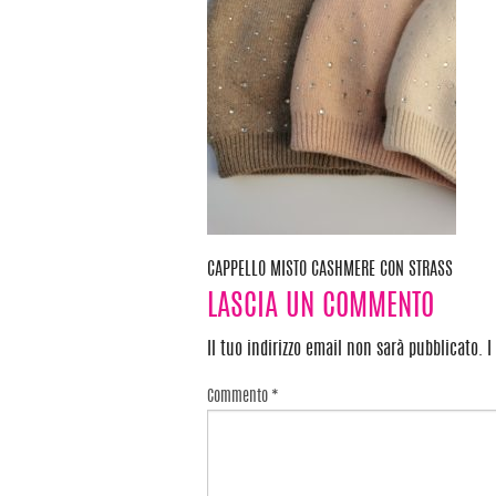
CAPPELLO MISTO CASHMERE CON STRASS
Navigazione
LASCIA UN COMMENTO
articoli
Il tuo indirizzo email non sarà pubblicato.
I
Commento
*