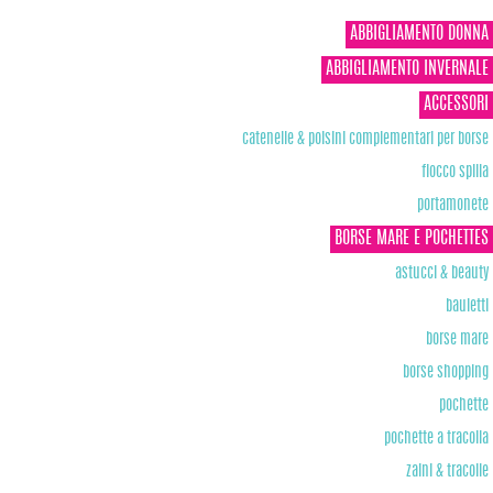
ABBIGLIAMENTO DONNA
ABBIGLIAMENTO INVERNALE
ACCESSORI
catenelle & polsini complementari per borse
fiocco spilla
portamonete
BORSE MARE E POCHETTES
astucci & beauty
bauletti
borse mare
borse shopping
pochette
pochette a tracolla
zaini & tracolle