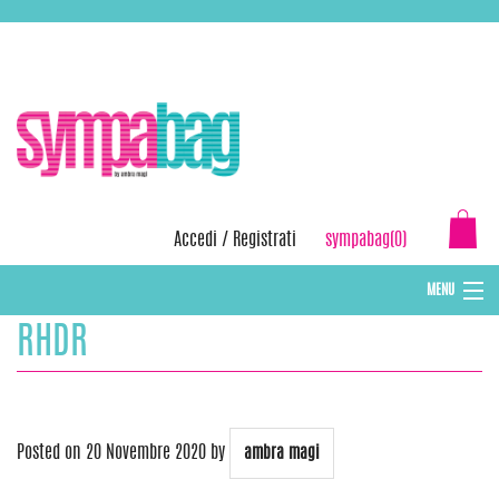
Skip
ASSISTENZA:
+39 388 3727381
EMAIL:
info@sympabag.it
to
content
Accedi
/
Registrati
sympabag(0)
MENU
RHDR
CAPPELLI INVERNALI DONNA
CAPPELLI INVERNALI BAMBINI
ABBIGLIAMENTO DONNA
Posted on
20 Novembre 2020
by
ambra magi
BORSE MARE E POCHETTES