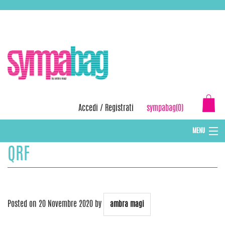
Skip
ASSISTENZA:
+39 388 3727381
EMAIL:
info@sympabag.it
to
content
Accedi
/
Registrati
sympabag(0)
MENU
QRF
CAPPELLI INVERNALI DONNA
CAPPELLI INVERNALI BAMBINI
ABBIGLIAMENTO DONNA
Posted on
20 Novembre 2020
by
ambra magi
BORSE MARE E POCHETTES