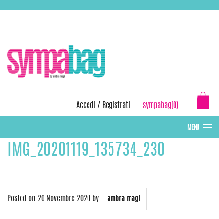
Skip
ASSISTENZA:
+39 388 3727381
EMAIL:
info@sympabag.it
to
content
Accedi
/
Registrati
sympabag(0)
MENU
IMG_20201119_135734_230
CAPPELLI INVERNALI DONNA
CAPPELLI INVERNALI BAMBINI
ABBIGLIAMENTO DONNA
Posted on
20 Novembre 2020
by
ambra magi
BORSE MARE E POCHETTES