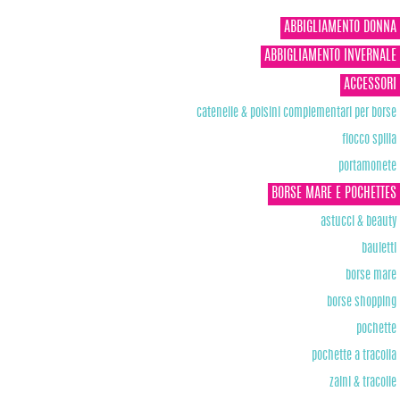
ABBIGLIAMENTO DONNA
ABBIGLIAMENTO INVERNALE
ACCESSORI
catenelle & polsini complementari per borse
fiocco spilla
portamonete
BORSE MARE E POCHETTES
astucci & beauty
bauletti
borse mare
borse shopping
pochette
pochette a tracolla
zaini & tracolle