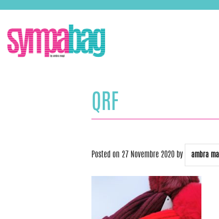
Skip
ASSISTENZA:
+39 388 3727381
EMAIL:
info@sympabag.it
to
content
QRF
Posted on
27 Novembre 2020
by
ambra ma