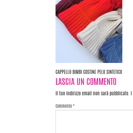
CAPPELLO BIMBI COSTINE PELO SINTETICO
Navigazione
LASCIA UN COMMENTO
articoli
Il tuo indirizzo email non sarà pubblicato.
I
Commento
*