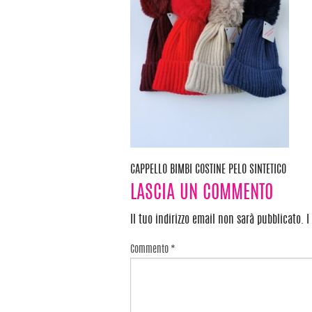
CAPPELLO BIMBI COSTINE PELO SINTETICO
Navigazione
LASCIA UN COMMENTO
articoli
Il tuo indirizzo email non sarà pubblicato.
I
Commento
*