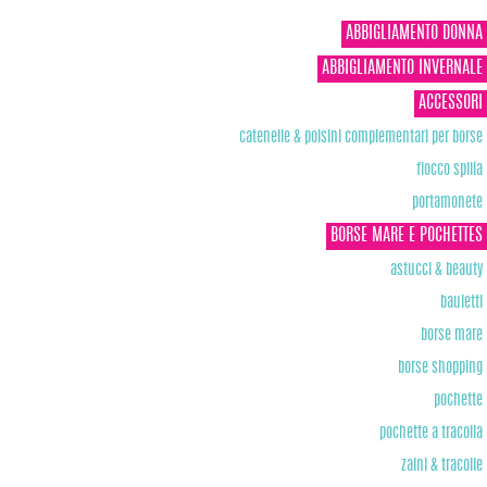
ABBIGLIAMENTO DONNA
ABBIGLIAMENTO INVERNALE
ACCESSORI
catenelle & polsini complementari per borse
fiocco spilla
portamonete
BORSE MARE E POCHETTES
astucci & beauty
bauletti
borse mare
borse shopping
pochette
pochette a tracolla
zaini & tracolle