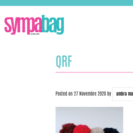
Skip
ASSISTENZA:
+39 388 3727381
EMAIL:
info@sympabag.it
to
content
QRF
Posted on
27 Novembre 2020
by
ambra ma