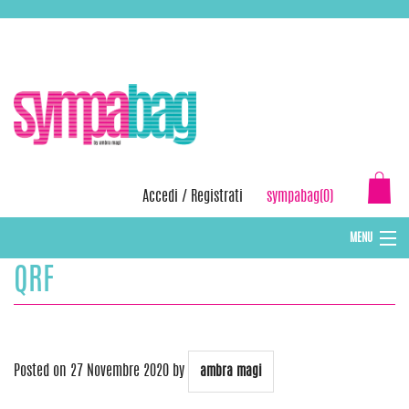
Skip
ASSISTENZA:
+39 388 3727381
EMAIL:
info@sympabag.it
to
content
Accedi
/
Registrati
sympabag(0)
MENU
QRF
CAPPELLI INVERNALI DONNA
CAPPELLI INVERNALI BAMBINI
ABBIGLIAMENTO DONNA
Posted on
27 Novembre 2020
by
ambra magi
BORSE MARE E POCHETTES