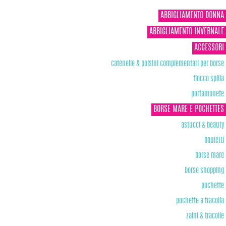
ABBIGLIAMENTO DONNA
ABBIGLIAMENTO INVERNALE
ACCESSORI
catenelle & polsini complementari per borse
fiocco spilla
portamonete
BORSE MARE E POCHETTES
astucci & beauty
bauletti
borse mare
borse shopping
pochette
pochette a tracolla
zaini & tracolle