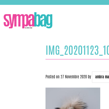
Skip
ASSISTENZA:
+39 388 3727381
EMAIL:
info@sympabag.it
to
content
IMG_20201123_1
Posted on
27 Novembre 2020
by
ambra ma