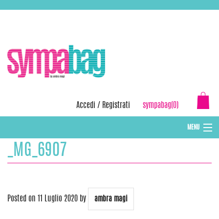
Skip
ASSISTENZA:
+39 388 3727381
EMAIL:
info@sympabag.it
to
content
Accedi
/
Registrati
sympabag(0)
MENU
_MG_6907
CAPPELLI INVERNALI DONNA
CAPPELLI INVERNALI BAMBINI
ABBIGLIAMENTO DONNA
Posted on
11 Luglio 2020
by
ambra magi
BORSE MARE E POCHETTES