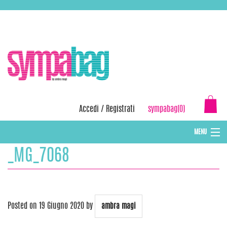
Skip
ASSISTENZA:
+39 388 3727381
EMAIL:
info@sympabag.it
to
content
Accedi
/
Registrati
sympabag(0)
MENU
_MG_7068
CAPPELLI INVERNALI DONNA
CAPPELLI INVERNALI BAMBINI
ABBIGLIAMENTO DONNA
Posted on
19 Giugno 2020
by
ambra magi
BORSE MARE E POCHETTES