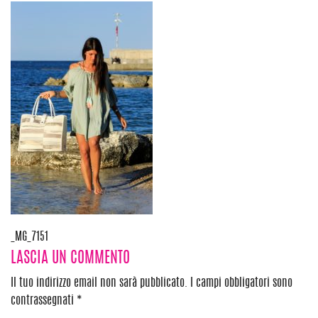
Navigazione
_MG_7151
LASCIA UN COMMENTO
articoli
Il tuo indirizzo email non sarà pubblicato.
I campi obbligatori sono
contrassegnati
*