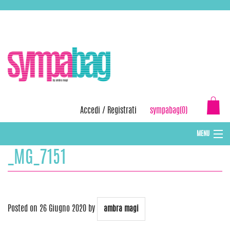
Skip
ASSISTENZA:
+39 388 3727381
EMAIL:
info@sympabag.it
to
content
Accedi
/
Registrati
sympabag(0)
MENU
_MG_7151
CAPPELLI INVERNALI DONNA
CAPPELLI INVERNALI BAMBINI
ABBIGLIAMENTO DONNA
Posted on
26 Giugno 2020
by
ambra magi
BORSE MARE E POCHETTES