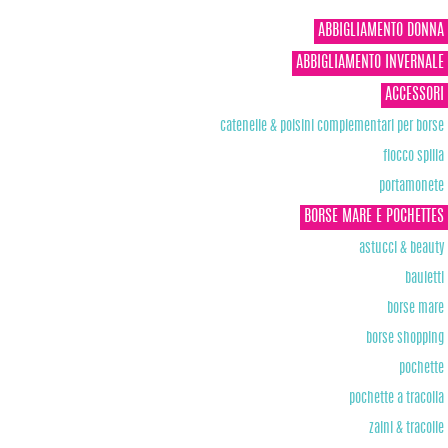
ABBIGLIAMENTO DONNA
ABBIGLIAMENTO INVERNALE
ACCESSORI
catenelle & polsini complementari per borse
fiocco spilla
portamonete
BORSE MARE E POCHETTES
astucci & beauty
bauletti
borse mare
borse shopping
pochette
pochette a tracolla
zaini & tracolle