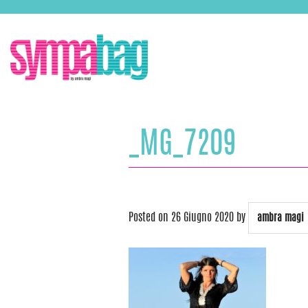
Skip
ASSISTENZA:
+39 388 3727381
EMAIL:
info@sympabag.it
to
content
_MG_7209
Posted on
26 Giugno 2020
by
ambra magi