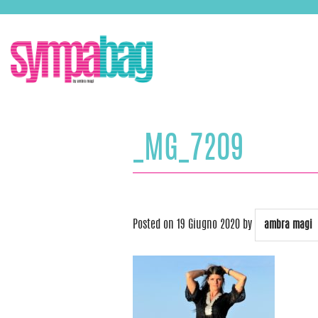
Skip
ASSISTENZA:
+39 388 3727381
EMAIL:
info@sympabag.it
to
content
_MG_7209
Posted on
19 Giugno 2020
by
ambra magi