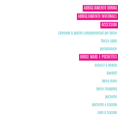
ABBIGLIAMENTO DONNA
ABBIGLIAMENTO INVERNALE
ACCESSORI
catenelle & polsini complementari per borse
fiocco spilla
portamonete
BORSE MARE E POCHETTES
astucci & beauty
bauletti
borse mare
borse shopping
pochette
pochette a tracolla
zaini & tracolle