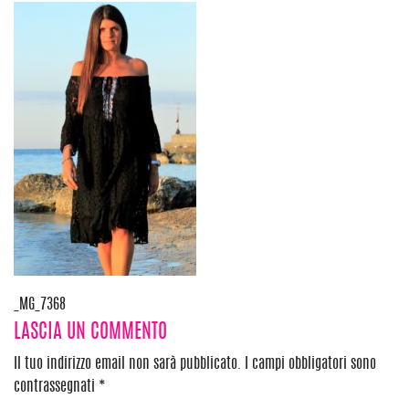
Navigazione
_MG_7368
LASCIA UN COMMENTO
articoli
Il tuo indirizzo email non sarà pubblicato.
I campi obbligatori sono
contrassegnati
*