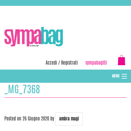
Skip
ASSISTENZA:
+39 388 3727381
EMAIL:
info@sympabag.it
to
content
Accedi
/
Registrati
sympabag(0)
MENU
_MG_7368
CAPPELLI INVERNALI DONNA
CAPPELLI INVERNALI BAMBINI
ABBIGLIAMENTO DONNA
Posted on
26 Giugno 2020
by
ambra magi
BORSE MARE E POCHETTES