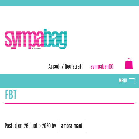
Skip
ASSISTENZA:
+39 388 3727381
EMAIL:
info@sympabag.it
to
content
Accedi
/
Registrati
sympabag(0)
MENU
FBT
CAPPELLI INVERNALI DONNA
CAPPELLI INVERNALI BAMBINI
ABBIGLIAMENTO DONNA
Posted on
26 Luglio 2020
by
ambra magi
BORSE MARE E POCHETTES