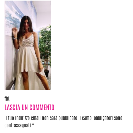
Navigazione
fbt
LASCIA UN COMMENTO
articoli
Il tuo indirizzo email non sarà pubblicato.
I campi obbligatori sono
contrassegnati
*