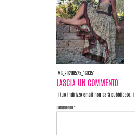
IMG_20200525_160351
Navigazione
LASCIA UN COMMENTO
articoli
Il tuo indirizzo email non sarà pubblicato.
I
Commento
*