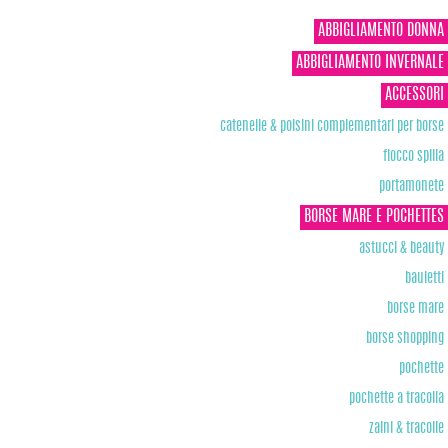
ABBIGLIAMENTO DONNA
ABBIGLIAMENTO INVERNALE
ACCESSORI
catenelle & polsini complementari per borse
fiocco spilla
portamonete
BORSE MARE E POCHETTES
astucci & beauty
bauletti
borse mare
borse shopping
pochette
pochette a tracolla
zaini & tracolle