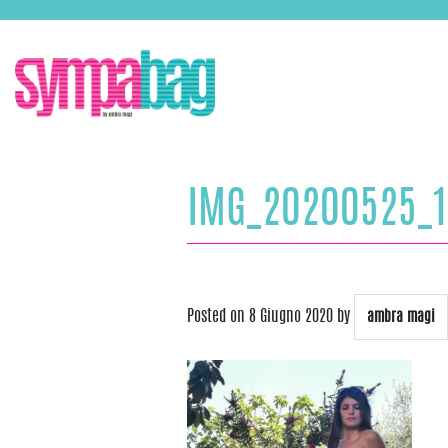
Skip
ASSISTENZA:
+39 388 3727381
EMAIL:
info@sympabag.it
to
content
IMG_20200525_1
Posted on
8 Giugno 2020
by
ambra magi