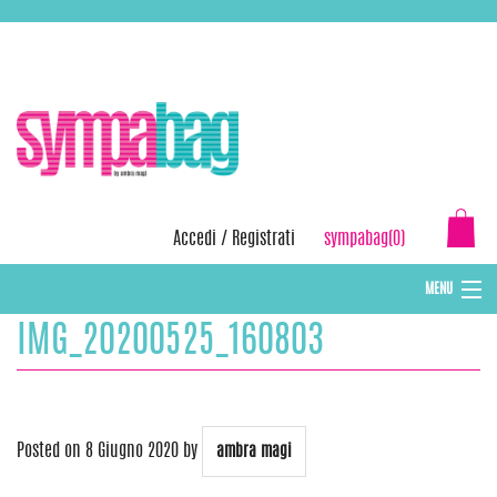
Skip
ASSISTENZA:
+39 388 3727381
EMAIL:
info@sympabag.it
to
content
Accedi
/
Registrati
sympabag(0)
MENU
IMG_20200525_160803
CAPPELLI INVERNALI DONNA
CAPPELLI INVERNALI BAMBINI
ABBIGLIAMENTO DONNA
Posted on
8 Giugno 2020
by
ambra magi
BORSE MARE E POCHETTES