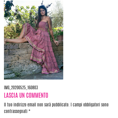
Navigazione
IMG_20200525_160803
LASCIA UN COMMENTO
articoli
Il tuo indirizzo email non sarà pubblicato.
I campi obbligatori sono
contrassegnati
*