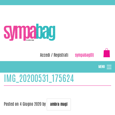
Skip
ASSISTENZA:
+39 388 3727381
EMAIL:
info@sympabag.it
to
content
Accedi
/
Registrati
sympabag(0)
MENU
IMG_20200531_175624
CAPPELLI INVERNALI DONNA
CAPPELLI INVERNALI BAMBINI
ABBIGLIAMENTO DONNA
Posted on
4 Giugno 2020
by
ambra magi
BORSE MARE E POCHETTES