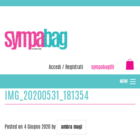
Skip
ASSISTENZA:
+39 388 3727381
EMAIL:
info@sympabag.it
to
content
Accedi
/
Registrati
sympabag(0)
MENU
IMG_20200531_181354
CAPPELLI INVERNALI DONNA
CAPPELLI INVERNALI BAMBINI
ABBIGLIAMENTO DONNA
Posted on
4 Giugno 2020
by
ambra magi
BORSE MARE E POCHETTES