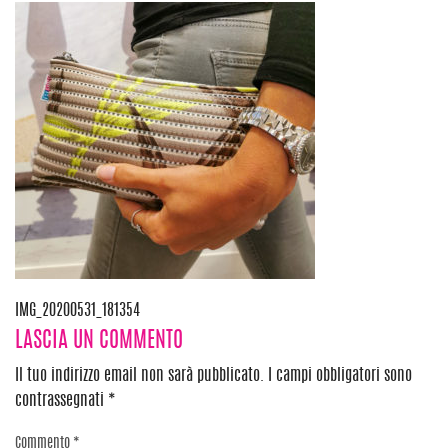
Navigazione
IMG_20200531_181354
LASCIA UN COMMENTO
articoli
Il tuo indirizzo email non sarà pubblicato.
I campi obbligatori sono
contrassegnati
*
Commento
*