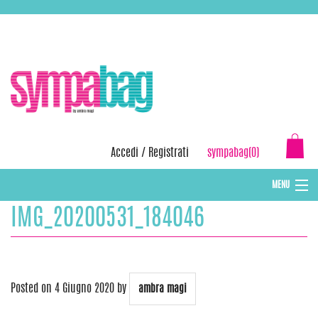
Skip
ASSISTENZA:
+39 388 3727381
EMAIL:
info@sympabag.it
to
content
Accedi
/
Registrati
sympabag(0)
MENU
IMG_20200531_184046
CAPPELLI INVERNALI DONNA
CAPPELLI INVERNALI BAMBINI
ABBIGLIAMENTO DONNA
Posted on
4 Giugno 2020
by
ambra magi
BORSE MARE E POCHETTES