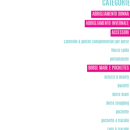
CATEGORIE
ABBIGLIAMENTO DONNA
ABBIGLIAMENTO INVERNALE
ACCESSORI
catenelle & polsini complementari per borse
fiocco spilla
portamonete
BORSE MARE E POCHETTES
astucci & beauty
bauletti
borse mare
borse shopping
pochette
pochette a tracolla
zaini & tracolle