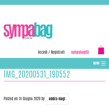
Skip
ASSISTENZA:
+39 388 3727381
EMAIL:
info@sympabag.it
to
content
Accedi
/
Registrati
sympabag(0)
MENU
IMG_20200531_190552
CAPPELLI INVERNALI DONNA
CAPPELLI INVERNALI BAMBINI
ABBIGLIAMENTO DONNA
Posted on
14 Giugno 2020
by
ambra magi
BORSE MARE E POCHETTES