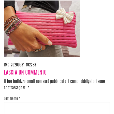
Navigazione
IMG_20200531_192238
LASCIA UN COMMENTO
articoli
Il tuo indirizzo email non sarà pubblicato.
I campi obbligatori sono
contrassegnati
*
Commento
*