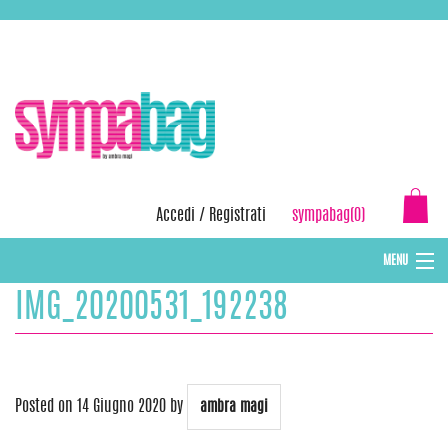
Skip
ASSISTENZA:
+39 388 3727381
EMAIL:
info@sympabag.it
to
content
Accedi
/
Registrati
sympabag(0)
MENU
IMG_20200531_192238
CAPPELLI INVERNALI DONNA
CAPPELLI INVERNALI BAMBINI
ABBIGLIAMENTO DONNA
Posted on
14 Giugno 2020
by
ambra magi
BORSE MARE E POCHETTES