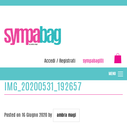
Skip
ASSISTENZA:
+39 388 3727381
EMAIL:
info@sympabag.it
to
content
Accedi
/
Registrati
sympabag(0)
MENU
IMG_20200531_192657
CAPPELLI INVERNALI DONNA
CAPPELLI INVERNALI BAMBINI
ABBIGLIAMENTO DONNA
Posted on
16 Giugno 2020
by
ambra magi
BORSE MARE E POCHETTES