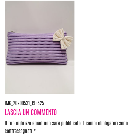
Navigazione
IMG_20200531_193525
LASCIA UN COMMENTO
articoli
Il tuo indirizzo email non sarà pubblicato.
I campi obbligatori sono
contrassegnati
*