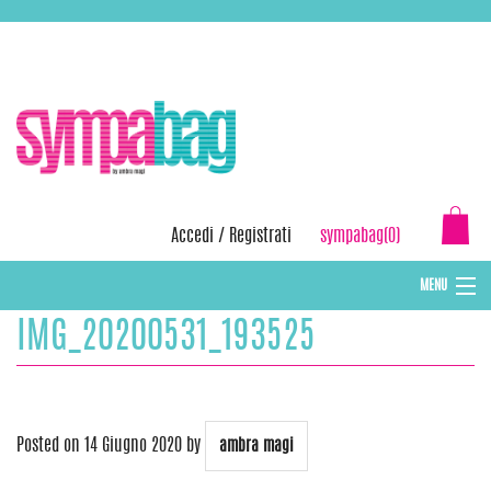
Skip
ASSISTENZA:
+39 388 3727381
EMAIL:
info@sympabag.it
to
content
Accedi
/
Registrati
sympabag(0)
MENU
IMG_20200531_193525
CAPPELLI INVERNALI DONNA
CAPPELLI INVERNALI BAMBINI
ABBIGLIAMENTO DONNA
Posted on
14 Giugno 2020
by
ambra magi
BORSE MARE E POCHETTES