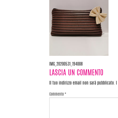
IMG_20200531_194008
Navigazione
LASCIA UN COMMENTO
articoli
Il tuo indirizzo email non sarà pubblicato.
I
Commento
*