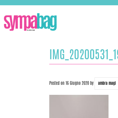
Skip
ASSISTENZA:
+39 388 3727381
EMAIL:
info@sympabag.it
to
content
IMG_20200531_1
Posted on
16 Giugno 2020
by
ambra magi