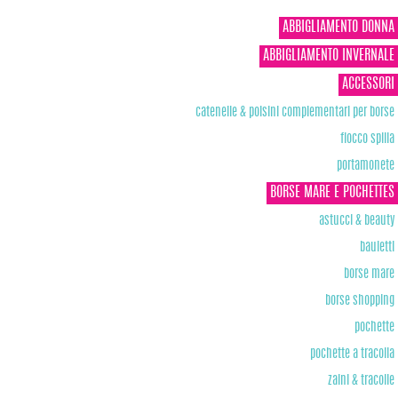
ABBIGLIAMENTO DONNA
ABBIGLIAMENTO INVERNALE
ACCESSORI
catenelle & polsini complementari per borse
fiocco spilla
portamonete
BORSE MARE E POCHETTES
astucci & beauty
bauletti
borse mare
borse shopping
pochette
pochette a tracolla
zaini & tracolle