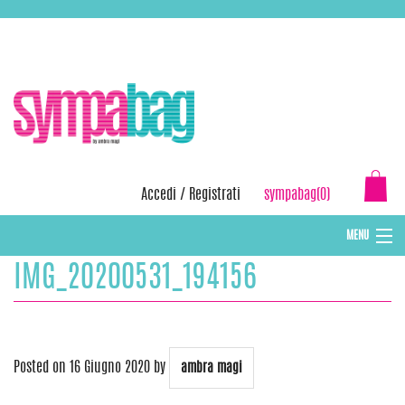
Skip
ASSISTENZA:
+39 388 3727381
EMAIL:
info@sympabag.it
to
content
Accedi
/
Registrati
sympabag(0)
MENU
IMG_20200531_194156
CAPPELLI INVERNALI DONNA
CAPPELLI INVERNALI BAMBINI
ABBIGLIAMENTO DONNA
Posted on
16 Giugno 2020
by
ambra magi
BORSE MARE E POCHETTES