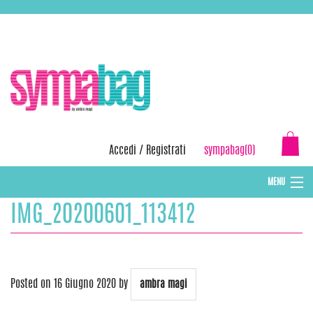
Skip
ASSISTENZA:
+39 388 3727381
EMAIL:
info@sympabag.it
to
content
Accedi
/
Registrati
sympabag(0)
MENU
IMG_20200601_113412
CAPPELLI INVERNALI DONNA
CAPPELLI INVERNALI BAMBINI
ABBIGLIAMENTO DONNA
Posted on
16 Giugno 2020
by
ambra magi
BORSE MARE E POCHETTES