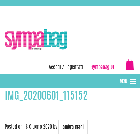
Skip
ASSISTENZA:
+39 388 3727381
EMAIL:
info@sympabag.it
to
content
Accedi
/
Registrati
sympabag(0)
MENU
IMG_20200601_115152
CAPPELLI INVERNALI DONNA
CAPPELLI INVERNALI BAMBINI
ABBIGLIAMENTO DONNA
Posted on
16 Giugno 2020
by
ambra magi
BORSE MARE E POCHETTES