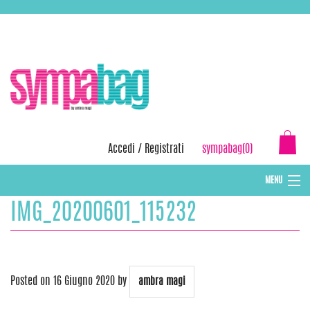
Skip
ASSISTENZA:
+39 388 3727381
EMAIL:
info@sympabag.it
to
content
Accedi
/
Registrati
sympabag(0)
MENU
IMG_20200601_115232
CAPPELLI INVERNALI DONNA
CAPPELLI INVERNALI BAMBINI
ABBIGLIAMENTO DONNA
Posted on
16 Giugno 2020
by
ambra magi
BORSE MARE E POCHETTES