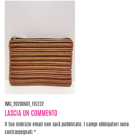
Navigazione
IMG_20200601_115232
LASCIA UN COMMENTO
articoli
Il tuo indirizzo email non sarà pubblicato.
I campi obbligatori sono
contrassegnati
*