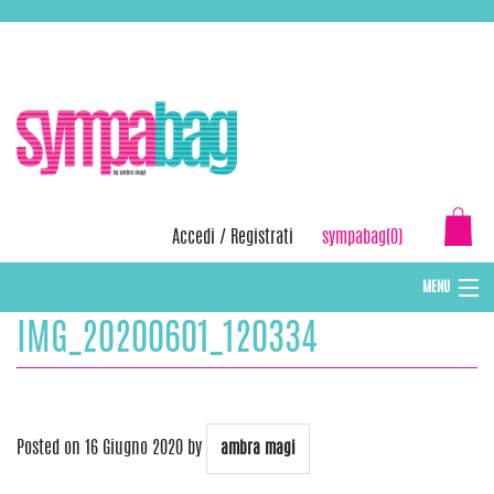
Skip
ASSISTENZA:
+39 388 3727381
EMAIL:
info@sympabag.it
to
content
Accedi
/
Registrati
sympabag(0)
MENU
IMG_20200601_120334
CAPPELLI INVERNALI DONNA
CAPPELLI INVERNALI BAMBINI
ABBIGLIAMENTO DONNA
Posted on
16 Giugno 2020
by
ambra magi
BORSE MARE E POCHETTES