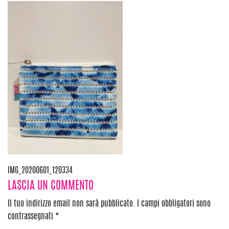
Navigazione
IMG_20200601_120334
LASCIA UN COMMENTO
articoli
Il tuo indirizzo email non sarà pubblicato.
I campi obbligatori sono
contrassegnati
*