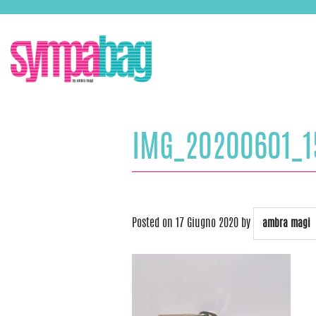
Skip
ASSISTENZA:
+39 388 3727381
EMAIL:
info@sympabag.it
to
content
IMG_20200601_1
Posted on
17 Giugno 2020
by
ambra magi