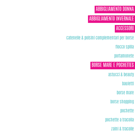
ABBIGLIAMENTO DONNA
ABBIGLIAMENTO INVERNALE
ACCESSORI
catenelle & polsini complementari per borse
fiocco spilla
portamonete
BORSE MARE E POCHETTES
astucci & beauty
bauletti
borse mare
borse shopping
pochette
pochette a tracolla
zaini & tracolle