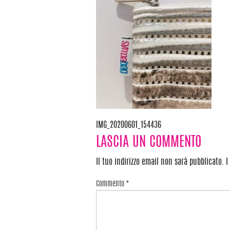
IMG_20200601_154436
Navigazione
LASCIA UN COMMENTO
articoli
Il tuo indirizzo email non sarà pubblicato.
I
Commento
*