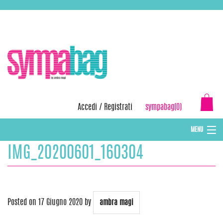
Skip
ASSISTENZA:
+39 388 3727381
EMAIL:
info@sympabag.it
to
content
Accedi
/
Registrati
sympabag(0)
MENU
IMG_20200601_160304
CAPPELLI INVERNALI DONNA
CAPPELLI INVERNALI BAMBINI
ABBIGLIAMENTO DONNA
Posted on
17 Giugno 2020
by
ambra magi
BORSE MARE E POCHETTES