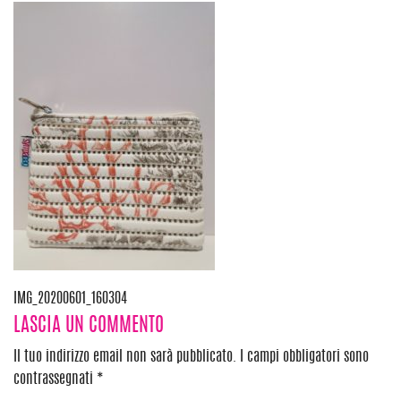
Navigazione
IMG_20200601_160304
LASCIA UN COMMENTO
articoli
Il tuo indirizzo email non sarà pubblicato.
I campi obbligatori sono
contrassegnati
*