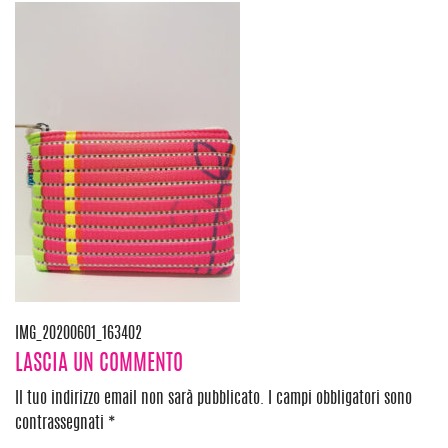
Navigazione
IMG_20200601_163402
LASCIA UN COMMENTO
articoli
Il tuo indirizzo email non sarà pubblicato.
I campi obbligatori sono
contrassegnati
*