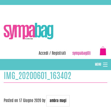
Skip
ASSISTENZA:
+39 388 3727381
EMAIL:
info@sympabag.it
to
content
Accedi
/
Registrati
sympabag(0)
MENU
IMG_20200601_163402
CAPPELLI INVERNALI DONNA
CAPPELLI INVERNALI BAMBINI
ABBIGLIAMENTO DONNA
Posted on
17 Giugno 2020
by
ambra magi
BORSE MARE E POCHETTES