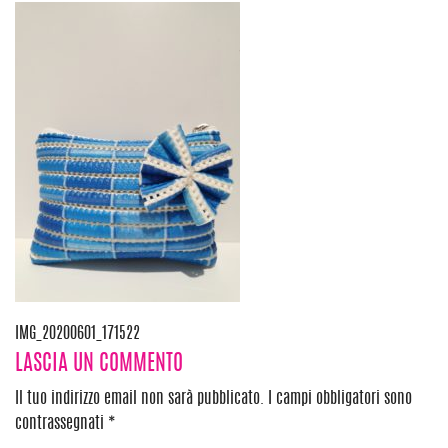
Navigazione
IMG_20200601_171522
LASCIA UN COMMENTO
articoli
Il tuo indirizzo email non sarà pubblicato.
I campi obbligatori sono
contrassegnati
*