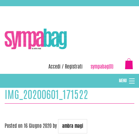
Skip
ASSISTENZA:
+39 388 3727381
EMAIL:
info@sympabag.it
to
content
Accedi
/
Registrati
sympabag(0)
MENU
IMG_20200601_171522
CAPPELLI INVERNALI DONNA
CAPPELLI INVERNALI BAMBINI
ABBIGLIAMENTO DONNA
Posted on
16 Giugno 2020
by
ambra magi
BORSE MARE E POCHETTES