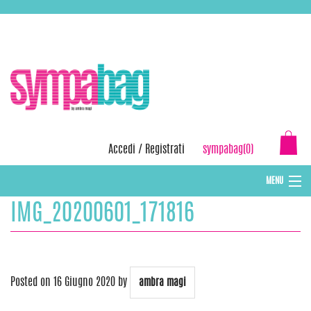
Skip
ASSISTENZA:
+39 388 3727381
EMAIL:
info@sympabag.it
to
content
Accedi
/
Registrati
sympabag(0)
MENU
IMG_20200601_171816
CAPPELLI INVERNALI DONNA
CAPPELLI INVERNALI BAMBINI
ABBIGLIAMENTO DONNA
Posted on
16 Giugno 2020
by
ambra magi
BORSE MARE E POCHETTES