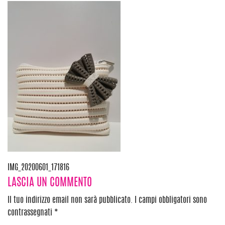
Navigazione
IMG_20200601_171816
LASCIA UN COMMENTO
articoli
Il tuo indirizzo email non sarà pubblicato.
I campi obbligatori sono
contrassegnati
*