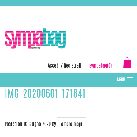
Skip
ASSISTENZA:
+39 388 3727381
EMAIL:
info@sympabag.it
to
content
Accedi
/
Registrati
sympabag(0)
MENU
IMG_20200601_171841
CAPPELLI INVERNALI DONNA
CAPPELLI INVERNALI BAMBINI
ABBIGLIAMENTO DONNA
Posted on
16 Giugno 2020
by
ambra magi
BORSE MARE E POCHETTES